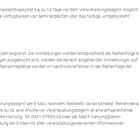
narplatzkapazität bis zu 14 Tage vor dem Veranstaltungsbeginn möglich.
e Verfügbarkeit von Seminarplätzen über das farbige „Ampelsystem“
merzahl begrenzt. Die Anmeldungen werden entsprechend der Reihenfolge d
gen ausgebucht sind, werden die danach eingehenden Anmeldungen auf 
e Teilnahmeplätze werden im Nachrückverfahren in der Reihenfolge der
altungsbeginn per E-Mail, nachdem feststeht, ob die Mindest-Teilnehmerz
 bis zu ca. eine Woche vor Veranstaltungsbeginn ist eine entsprechende
eike Hartung, Tel. 0431-57935-24 oder per Mail h.hartung@aksh-
dung der E-Mail mit allen veranstaltungsrelevanten Informationen