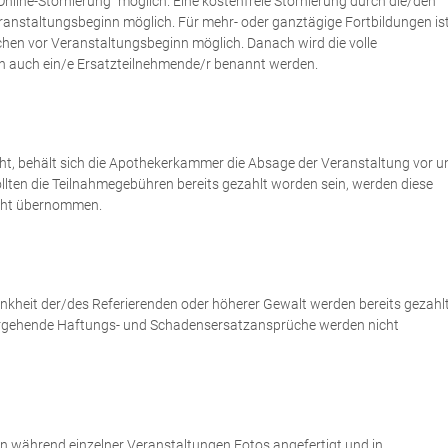
Online-Stornierung" möglich. Eine kostenfreie Stornierung durch die/den
eranstaltungsbeginn möglich. Für mehr- oder ganztägige Fortbildungen is
ochen vor Veranstaltungsbeginn möglich. Danach wird die volle
nn auch ein/e Ersatzteilnehmende/r benannt werden.
cht, behält sich die Apothekerkammer die Absage der Veranstaltung vor u
ollten die Teilnahmegebühren bereits gezahlt worden sein, werden diese
icht übernommen.
ankheit der/des Referierenden oder höherer Gewalt werden bereits gezahl
ergehende Haftungs- und Schadensersatzansprüche werden nicht
en während einzelner Veranstaltungen Fotos angefertigt und in