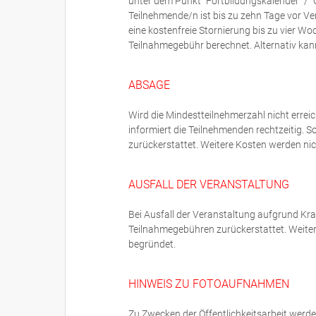
unter dem Punkt "Fortbildungskalender" / "
Teilnehmende/n ist bis zu zehn Tage vor V
eine kostenfreie Stornierung bis zu vier W
Teilnahmegebühr berechnet. Alternativ ka
ABSAGE
Wird die Mindestteilnehmerzahl nicht errei
informiert die Teilnehmenden rechtzeitig. S
zurückerstattet. Weitere Kosten werden n
AUSFALL DER VERANSTALTUNG
Bei Ausfall der Veranstaltung aufgrund Kr
Teilnahmegebühren zurückerstattet. Weit
begründet.
HINWEIS ZU FOTOAUFNAHMEN
Zu Zwecken der Öffentlichkeitsarbeit werd